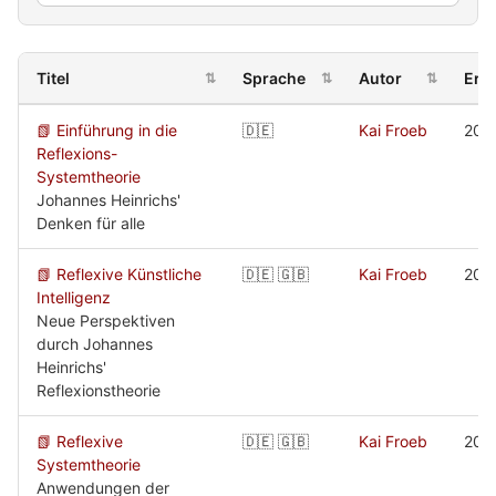
Titel
Sprache
Autor
Ers
⇅
⇅
⇅
📗 Einführung in die
🇩🇪
Kai Froeb
202
Reflexions-
Systemtheorie
Johannes Heinrichs'
Denken für alle
📗 Reflexive Künstliche
🇩🇪 🇬🇧
Kai Froeb
202
Intelligenz
Neue Perspektiven
durch Johannes
Heinrichs'
Reflexionstheorie
📗 Reflexive
🇩🇪 🇬🇧
Kai Froeb
202
Systemtheorie
Anwendungen der