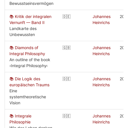
Bewusstseinsvermögen
📚 Kritik der integralen
🇩🇪
Johannes
201
Vernunft — Band II
Heinrichs
Landkarte des
Unbewussten
📚 Diamonds of
🇬🇧
Johannes
201
Integral Philosophy
Heinrichs
An outline of the book
›Integral Philosophy‹
📚 Die Logik des
🇩🇪
Johannes
201
europäischen Traums
Heinrichs
Eine
systemtheoretische
Vision
📚 Integrale
🇩🇪
Johannes
201
Philosophie
Heinrichs
Wie das Leben denken