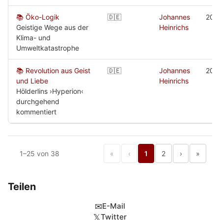
📚 Öko-Logik
🇩🇪
Johannes
200
Geistige Wege aus der
Heinrichs
Klima- und
Umweltkatastrophe
📚 Revolution aus Geist
🇩🇪
Johannes
200
und Liebe
Heinrichs
Hölderlins ›Hyperion‹
durchgehend
kommentiert
1–25 von 38
«
‹
1
2
›
»
Teilen
✉
E-Mail
𝕏
Twitter