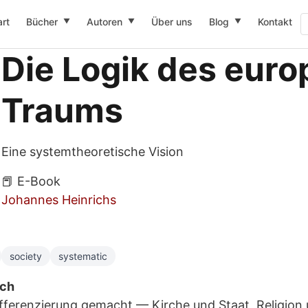
art
Bücher
Autoren
Über uns
Blog
Kontakt
▼
▼
▼
Die Logik des eur
Traums
Eine systemtheoretische Vision
📕 E-Book
Johannes Heinrichs
society
systematic
sch
fferenzierung gemacht — Kirche und Staat, Religion 