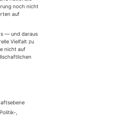
erung noch nicht
rten auf
kts — und daraus
le Vielfalt zu
e nicht auf
llschaftlichen
haftsebene
olitik-,