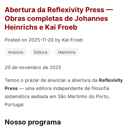
Johannes Heinrichs:
Dialética e lógica da
Livros,
Abertura da Reflexivity Press —
2025-11-27
reflexão — A nova obra
Heinrichs
Obras completas de Johannes
principal
Heinrichs e Kai Froeb
Abertura da Reflexivity
Press — Obras completas
Anúncio,
Posted on 2025-11-20 by Kai Froeb
2025-11-20
de Johannes Heinrichs e
Editora
Kai Froeb
Anúncio
Editora
Heinrichs
20 de novembro de 2025
Temos o prazer de anunciar a abertura da
Reflexivity
Press
— uma editora independente de filosofia
sistemática sediada em São Martinho do Porto,
Portugal.
Nosso programa