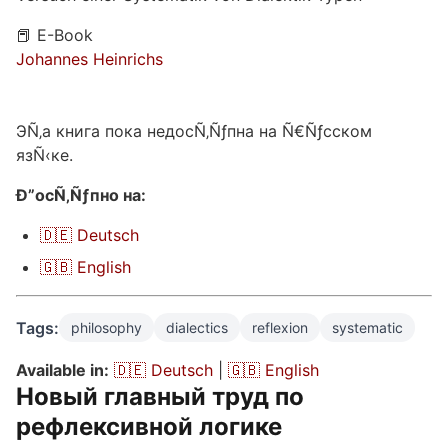
📕 E-Book
Johannes Heinrichs
ЭÑ‚а книга пока недосÑ‚Ñƒпна на Ñ€Ñƒсском
язÑ‹ке.
Ð”осÑ‚Ñƒпно на:
🇩🇪 Deutsch
🇬🇧 English
Tags:
philosophy
dialectics
reflexion
systematic
Available in:
🇩🇪 Deutsch
|
🇬🇧 English
Новый главный труд по
рефлексивной логике