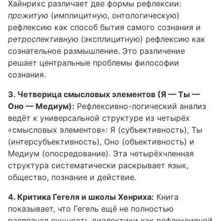
Хайнрихс различает две формы рефлексии:
прожитую
(имплицитную, онтологическую)
рефлексию как способ бытия самого сознания и
ретроспективную
(эксплицитную) рефлексию как
сознательное размышление. Это различение
решает центральные проблемы философии
сознания.
3. Четверица смысловых элементов (Я — Ты —
Оно — Медиум):
Рефлексивно-логический анализ
ведёт к универсальной структуре из четырёх
«смысловых элементов»: Я (субъективность), Ты
(интерсубъективность), Оно (объективность) и
Медиум (опосредование). Эта четырёхчленная
структура систематически раскрывает язык,
общество, познание и действие.
4. Критика Гегеля и школы Хенриха:
Книга
показывает, что Гегель ещё не полностью
распознал сущность диалектики как рефлексивной