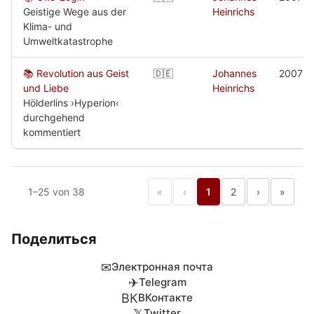
Geistige Wege aus der
Heinrichs
Klima- und
Umweltkatastrophe
📚 Revolution aus Geist
🇩🇪
Johannes
2007
und Liebe
Heinrichs
Hölderlins ›Hyperion‹
durchgehend
kommentiert
1–25 von 38
«
‹
1
2
›
»
Поделиться
✉
Электронная почта
✈
Telegram
ВК
ВКонтакте
𝕏
Twitter