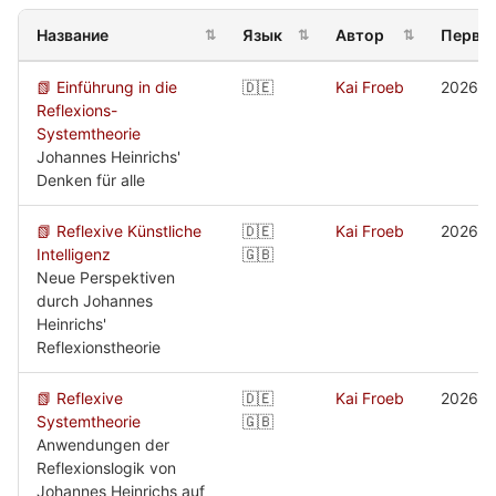
Название
Язык
Автор
Первое
⇅
⇅
⇅
📗 Einführung in die
🇩🇪
Kai Froeb
2026
Reflexions-
Systemtheorie
Johannes Heinrichs'
Denken für alle
📗 Reflexive Künstliche
🇩🇪
Kai Froeb
2026
Intelligenz
🇬🇧
Neue Perspektiven
durch Johannes
Heinrichs'
Reflexionstheorie
📗 Reflexive
🇩🇪
Kai Froeb
2026
Systemtheorie
🇬🇧
Anwendungen der
Reflexionslogik von
Johannes Heinrichs auf