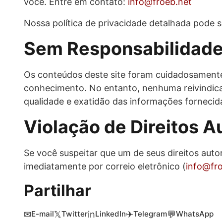
você. Entre em contato:
info@froeb.net
Nossa política de privacidade detalhada pode 
Sem Responsabilidad
Os conteúdos deste site foram cuidadosamente
conhecimento. No entanto, nenhuma reivindicaç
qualidade e exatidão das informações fornecid
Violação de Direitos A
Se você suspeitar que um de seus direitos autor
imediatamente por correio eletrônico (
info@fr
Partilhar
✉
𝕏
in
✈
💬
E-mail
Twitter
LinkedIn
Telegram
WhatsApp