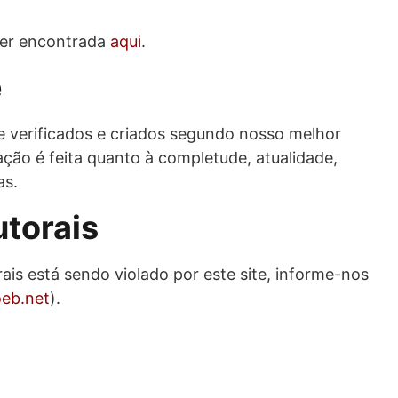
ser encontrada
aqui
.
e
 verificados e criados segundo nosso melhor
ão é feita quanto à completude, atualidade,
as.
utorais
ais está sendo violado por este site, informe-nos
oeb.net
).