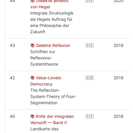
44
📚 Dialektik jenseits
🇩🇪
2020
von Hegel
Integrale Strukturlogik
als Hegels Auftrag für
eine Philosophie der
Zukunft
43
📚 Gelebte Reflexion
🇩🇪
2019
Schriften zur
Reflexions-
Systemtheorie
42
📚 Value-Levels-
🇬🇧
2019
Democracy
The Reflection-
System-Theory of Four-
Segmentation
40
📚 Kritik der integralen
🇩🇪
2018
Vernunft — Band II
Landkarte des