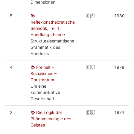
Dimensionen
5
📚
🇩🇪
1980
Reflexionstheoretische
Semiotik, Teil 1:
Handlungstheorie
Strukturalsemantische
Grammatik des
Handelns
4
📚 Freiheit –
🇩🇪
1978
Sozialismus –
Christentum
Um eine
kommunikative
Gesellschaft
2
📚 Die Logik der
🇩🇪
1974
Phänomenologie des
Geistes