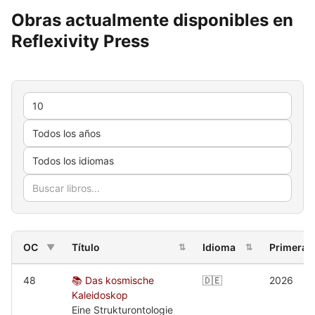
Obras actualmente disponibles en
Reflexivity Press
OC
Título
Idioma
Primera e
▼
⇅
⇅
48
📚 Das kosmische
🇩🇪
2026
Kaleidoskop
Eine Strukturontologie