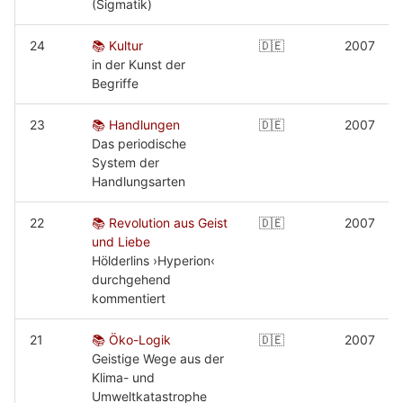
(Sigmatik)
24
📚 Kultur
🇩🇪
2007
in der Kunst der
Begriffe
23
📚 Handlungen
🇩🇪
2007
Das periodische
System der
Handlungsarten
22
📚 Revolution aus Geist
🇩🇪
2007
und Liebe
Hölderlins ›Hyperion‹
durchgehend
kommentiert
21
📚 Öko-Logik
🇩🇪
2007
Geistige Wege aus der
Klima- und
Umweltkatastrophe