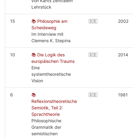
von Kants zentralem
Lehrstück
15
📚 Philosophie am
🇩🇪
2002
Scheideweg
Im Interview mit
Clemens K. Stepina
10
📚 Die Logik des
🇩🇪
2014
europäischen Traums
Eine
systemtheoretische
Vision
6
📚
🇩🇪
1981
Reflexionstheoretische
Semiotik, Teil 2:
Sprachtheorie
Philosophische
Grammatik der
semiotischen