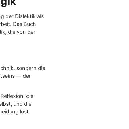
gik
 der Dialektik als
rbeit. Das Buch
ik, die von der
echnik, sondern die
stseins — der
Reflexion: die
lbst, und die
heidung löst