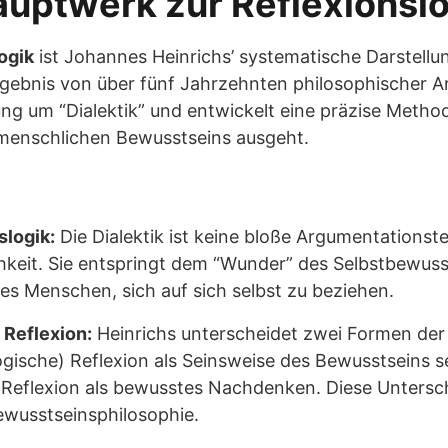
uptwerk zur Reflexionslo
logik
ist Johannes Heinrichs’ systematische Darstellung
rgebnis von über fünf Jahrzehnten philosophischer A
ung um “Dialektik” und entwickelt eine präzise Method
 menschlichen Bewusstseins ausgeht.
slogik:
Die Dialektik ist keine bloße Argumentationst
chkeit. Sie entspringt dem “Wunder” des Selbstbewus
des Menschen, sich auf sich selbst zu beziehen.
e Reflexion:
Heinrichs unterscheidet zwei Formen der 
ogische) Reflexion als Seinsweise des Bewusstseins se
) Reflexion als bewusstes Nachdenken. Diese Untersc
ewusstseinsphilosophie.