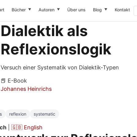
art
Bücher
Autoren
Über uns
Blog
Kontakt
▼
▼
▼
Dialektik als
Reflexionslogik
Versuch einer Systematik von Dialektik-Typen
📕 E-Book
Johannes Heinrichs
s
reflexion
systematic
sch
|
🇬🇧 English