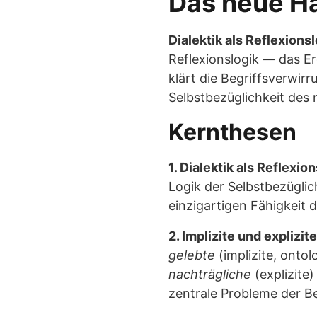
Das neue Ha
Dialektik als Reflexions
Reflexionslogik — das E
klärt die Begriffsverwirr
Selbstbezüglichkeit des
Kernthesen
1. Dialektik als Reflexion
Logik der Selbstbezügli
einzigartigen Fähigkeit 
2. Implizite und explizit
gelebte
(implizite, ontol
nachträgliche
(explizite
zentrale Probleme der B