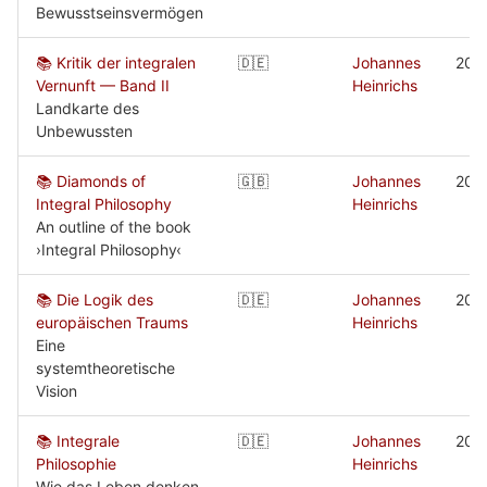
Bewusstseinsvermögen
📚 Kritik der integralen
🇩🇪
Johannes
201
Vernunft — Band II
Heinrichs
Landkarte des
Unbewussten
📚 Diamonds of
🇬🇧
Johannes
201
Integral Philosophy
Heinrichs
An outline of the book
›Integral Philosophy‹
📚 Die Logik des
🇩🇪
Johannes
201
europäischen Traums
Heinrichs
Eine
systemtheoretische
Vision
📚 Integrale
🇩🇪
Johannes
201
Philosophie
Heinrichs
Wie das Leben denken