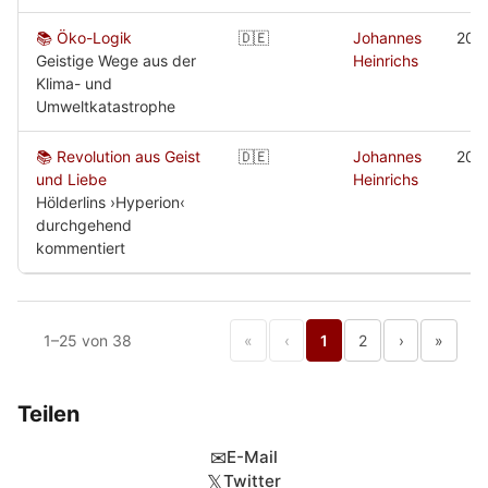
📚 Öko-Logik
🇩🇪
Johannes
200
Geistige Wege aus der
Heinrichs
Klima- und
Umweltkatastrophe
📚 Revolution aus Geist
🇩🇪
Johannes
200
und Liebe
Heinrichs
Hölderlins ›Hyperion‹
durchgehend
kommentiert
1–25 von 38
«
‹
1
2
›
»
Teilen
✉
E-Mail
𝕏
Twitter