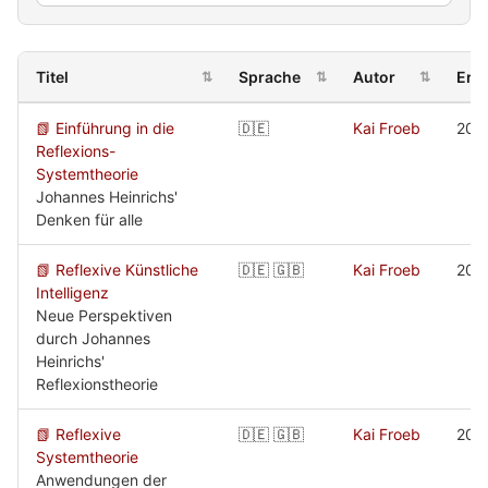
Titel
Sprache
Autor
Ers
⇅
⇅
⇅
📗 Einführung in die
🇩🇪
Kai Froeb
202
Reflexions-
Systemtheorie
Johannes Heinrichs'
Denken für alle
📗 Reflexive Künstliche
🇩🇪 🇬🇧
Kai Froeb
202
Intelligenz
Neue Perspektiven
durch Johannes
Heinrichs'
Reflexionstheorie
📗 Reflexive
🇩🇪 🇬🇧
Kai Froeb
202
Systemtheorie
Anwendungen der